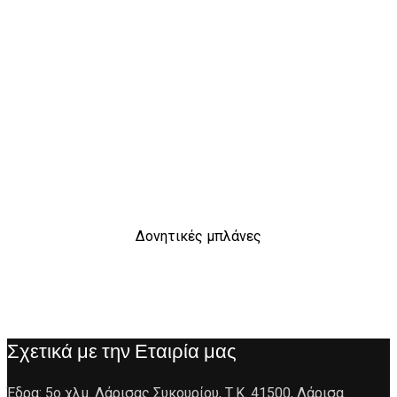
Δονητικές μπλάνες
Σχετικά με την Εταιρία μας
Έδρα: 5ο χλμ. Λάρισας Συκουρίου, Τ.Κ. 41500, Λάρισα.