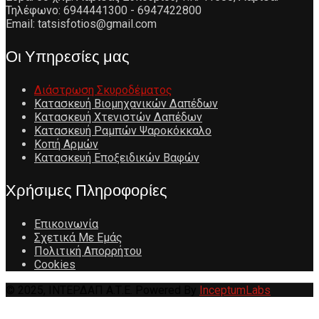
Τηλέφωνο: 6944441300 - 6947422800
Email: tatsisfotios@gmail.com
Οι Υπηρεσίες μας
Διάστρωση Σκυροδέματος
Κατασκευή Βιομηχανικών Δαπέδων
Κατασκευή Χτενιστών Δαπέδων
Κατασκευή Ραμπών Ψαροκόκκαλο
Κοπή Αρμών
Κατασκευή Εποξειδικών Βαφών
Χρήσιμες Πληροφορίες
Επικοινωνία
Σχετικά Με Εμάς
Πολιτική Απορρήτου
Cookies
© 2025, ΙΝΤΕΡΔΑΠ Α.Τ.Ε. Powered By
InceptumLabs