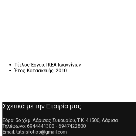
Τίτλος Έργου:
ΙΚΕΑ Ιωαννίνων
Έτος Κατασκευής:
2010
Σχετικά με την Εταιρία μας
Έδρα: 5ο χλμ. Λάρισας Συκουρίου, Τ.Κ. 41500, Λάρισα.
Τηλέφωνο: 6944441300 - 6947422800
Email: tatsisfotios@gmail.com