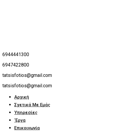
6944441300
6947422800
tatsisfotios@gmail.com
tatsisfotios@gmail.com
Αρχική
Σχετικά Με Εμάς
Υπηρεσίες
‘Εργα
Επικοινωνία